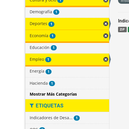
Inst
1
Demografía
1
Indi
Deportes
1
ZIP
Economía
1
Educación
1
Empleo
1
Energía
1
Hacienda
1
Mostrar Más Categorías
ETIQUETAS
Indicadores de Desa...
1