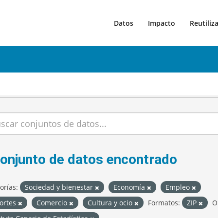
Datos
Impacto
Reutiliz
conjunto de datos encontrado
orías:
Sociedad y bienestar
Economía
Empleo
ortes
Comercio
Cultura y ocio
Formatos:
ZIP
O