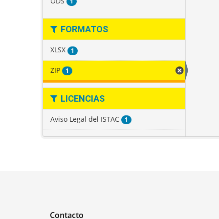
ODS
1
FORMATOS
XLSX
1
ZIP
1
LICENCIAS
Aviso Legal del ISTAC
1
Contacto