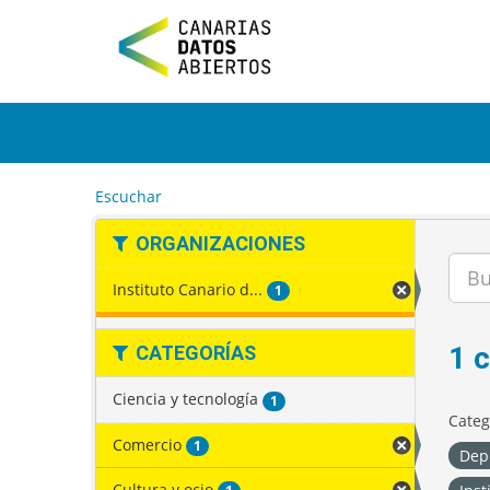
I
r
a
l
c
o
n
t
e
Escuchar
n
i
ORGANIZACIONES
d
o
Instituto Canario d...
1
1 
CATEGORÍAS
Ciencia y tecnología
1
Categ
Comercio
1
Dep
Cultura y ocio