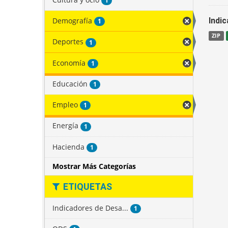
1
Demografía
Indi
1
ZIP
Deportes
1
Economía
1
Educación
1
Empleo
1
Energía
1
Hacienda
1
Mostrar Más Categorías
ETIQUETAS
Indicadores de Desa...
1