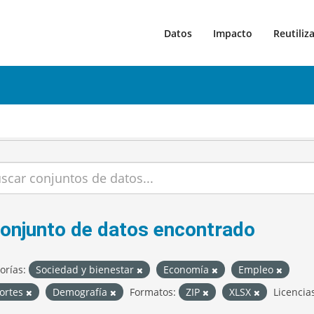
Datos
Impacto
Reutiliz
conjunto de datos encontrado
orías:
Sociedad y bienestar
Economía
Empleo
ortes
Demografía
Formatos:
ZIP
XLSX
Licencia