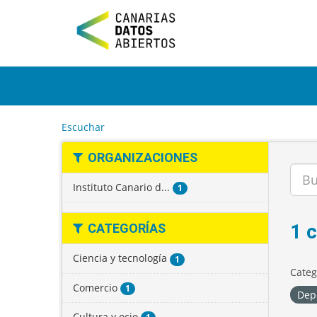
I
r
a
l
c
o
n
t
e
Escuchar
n
i
ORGANIZACIONES
d
o
Instituto Canario d...
1
1 
CATEGORÍAS
Ciencia y tecnología
1
Categ
Comercio
1
Dep
Cultura y ocio