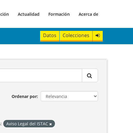
ación
Actualidad
Formación
Acerca de
Datos
Colecciones
Ordenar por
s:
Aviso Legal del ISTAC