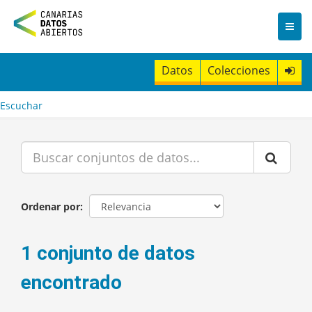
I
r
a
l
c
Datos
Colecciones
o
n
t
Escuchar
e
n
i
d
o
Ordenar por
1 conjunto de datos
encontrado