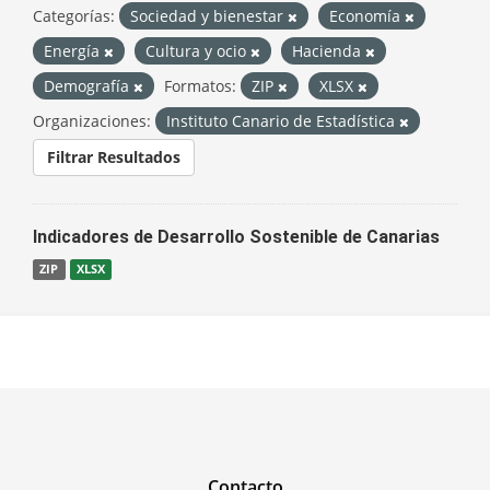
Categorías:
Sociedad y bienestar
Economía
Energía
Cultura y ocio
Hacienda
Demografía
Formatos:
ZIP
XLSX
Organizaciones:
Instituto Canario de Estadística
Filtrar Resultados
Indicadores de Desarrollo Sostenible de Canarias
ZIP
XLSX
Contacto