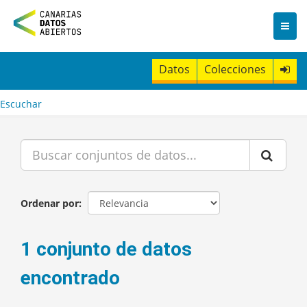
I
r
a
l
c
Datos
Colecciones
o
n
t
Escuchar
e
n
i
d
o
Ordenar por
1 conjunto de datos
encontrado