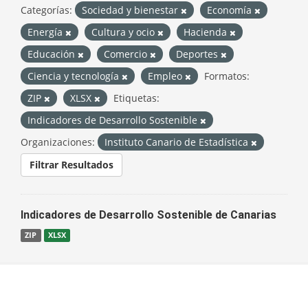
Categorías:
Sociedad y bienestar
Economía
Energía
Cultura y ocio
Hacienda
Educación
Comercio
Deportes
Ciencia y tecnología
Empleo
Formatos:
ZIP
XLSX
Etiquetas:
Indicadores de Desarrollo Sostenible
Organizaciones:
Instituto Canario de Estadística
Filtrar Resultados
Indicadores de Desarrollo Sostenible de Canarias
ZIP
XLSX