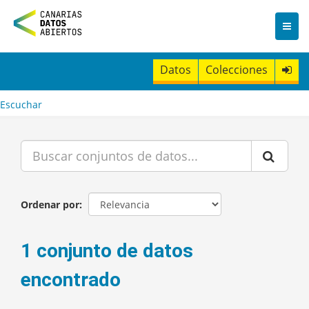
I
r
a
l
c
Datos
Colecciones
o
n
t
Escuchar
e
n
i
d
o
Ordenar por
1 conjunto de datos
encontrado