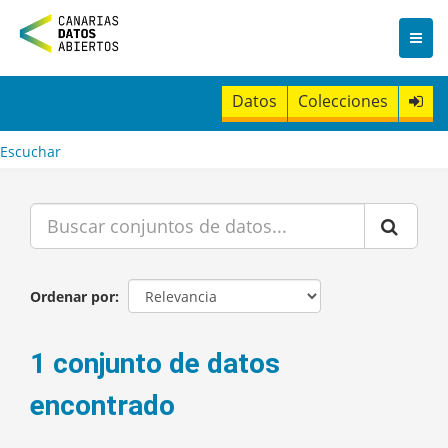
I
r
a
l
c
Datos
Colecciones
o
n
t
Escuchar
e
n
i
d
o
Ordenar por
1 conjunto de datos
encontrado