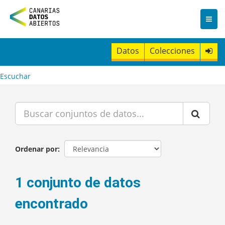
I
r
a
l
c
Datos
Colecciones
o
n
t
Escuchar
e
n
i
d
o
Ordenar por
1 conjunto de datos
encontrado