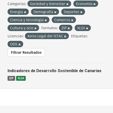
Categorías:
Sociedad y bienestar
Economía
Energía
Demografía
Deportes
Ciencia y tecnología
Comercio
Cultura y ocio
Formatos:
ZIP
XLSX
Licencias:
Aviso Legal del ISTAC
Etiquetas:
ODS
Filtrar Resultados
Indicadores de Desarrollo Sostenible de Canarias
ZIP
XLSX