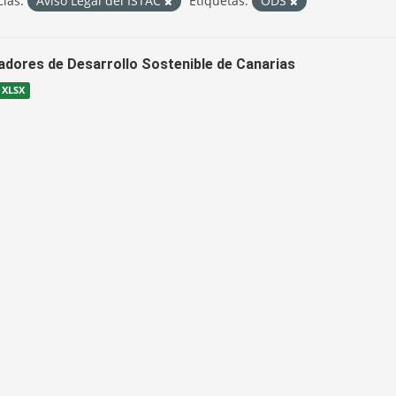
cias:
Aviso Legal del ISTAC
Etiquetas:
ODS
cadores de Desarrollo Sostenible de Canarias
XLSX