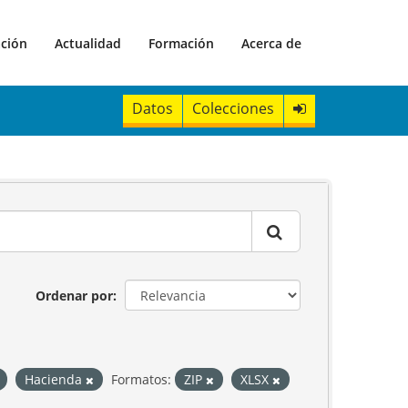
ación
Actualidad
Formación
Acerca de
Datos
Colecciones
Ordenar por
Hacienda
Formatos:
ZIP
XLSX