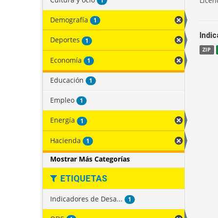
Licen
1
Demografía
1
Indi
Deportes
1
ZIP
Economía
1
Educación
1
Empleo
1
Energía
1
Hacienda
1
Mostrar Más Categorías
ETIQUETAS
Indicadores de Desa...
1