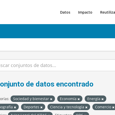
Datos
Impacto
Reutiliz
conjunto de datos encontrado
orías:
Sociedad y bienestar
Economía
Energía
ografía
Deportes
Ciencia y tecnología
Comercio