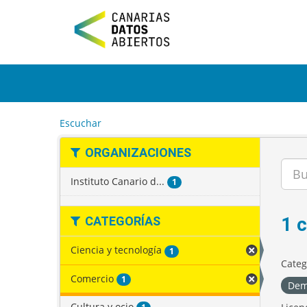
I
r
a
l
c
o
n
t
e
Escuchar
n
i
ORGANIZACIONES
d
o
Instituto Canario d...
1
1 
CATEGORÍAS
Ciencia y tecnología
1
Categ
Comercio
1
Dem
Cultura y ocio