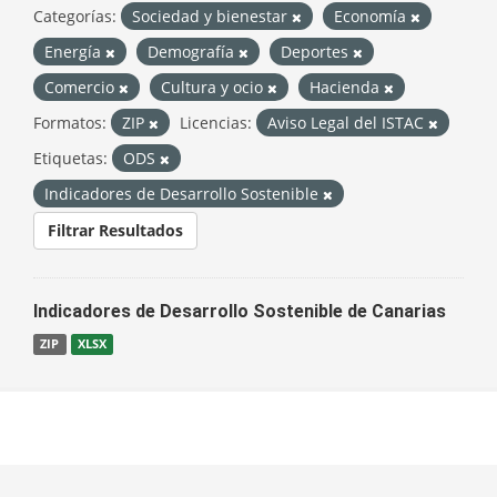
Categorías:
Sociedad y bienestar
Economía
Energía
Demografía
Deportes
Comercio
Cultura y ocio
Hacienda
Formatos:
ZIP
Licencias:
Aviso Legal del ISTAC
Etiquetas:
ODS
Indicadores de Desarrollo Sostenible
Filtrar Resultados
Indicadores de Desarrollo Sostenible de Canarias
ZIP
XLSX