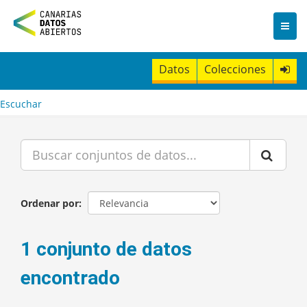
I
r
a
l
c
Datos
Colecciones
o
n
t
Escuchar
e
n
i
d
o
Ordenar por
1 conjunto de datos
encontrado