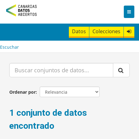
I
r
a
l
c
Datos
Colecciones
o
n
t
Escuchar
e
n
i
d
o
Ordenar por
1 conjunto de datos
encontrado