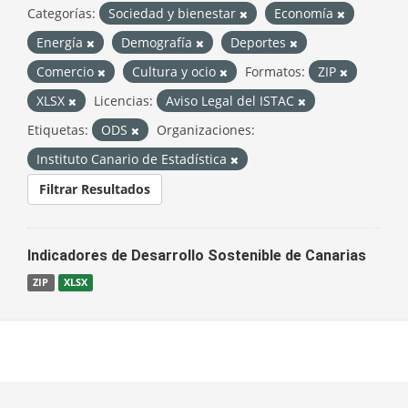
Categorías:
Sociedad y bienestar
Economía
Energía
Demografía
Deportes
Comercio
Cultura y ocio
Formatos:
ZIP
XLSX
Licencias:
Aviso Legal del ISTAC
Etiquetas:
ODS
Organizaciones:
Instituto Canario de Estadística
Filtrar Resultados
Indicadores de Desarrollo Sostenible de Canarias
ZIP
XLSX