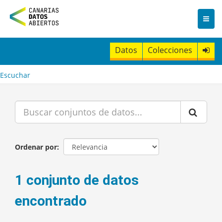
I
r
a
l
c
Datos
Colecciones
o
n
t
Escuchar
e
n
i
d
o
Ordenar por
1 conjunto de datos
encontrado