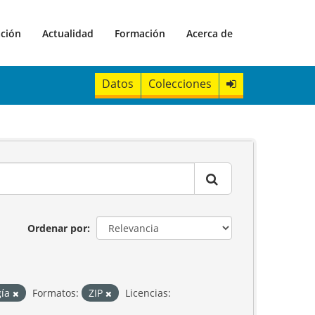
ación
Actualidad
Formación
Acerca de
Datos
Colecciones
Ordenar por
gía
Formatos:
ZIP
Licencias: