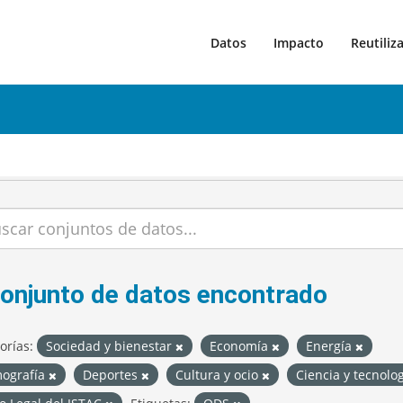
Datos
Impacto
Reutiliz
conjunto de datos encontrado
orías:
Sociedad y bienestar
Economía
Energía
ografía
Deportes
Cultura y ocio
Ciencia y tecnolo