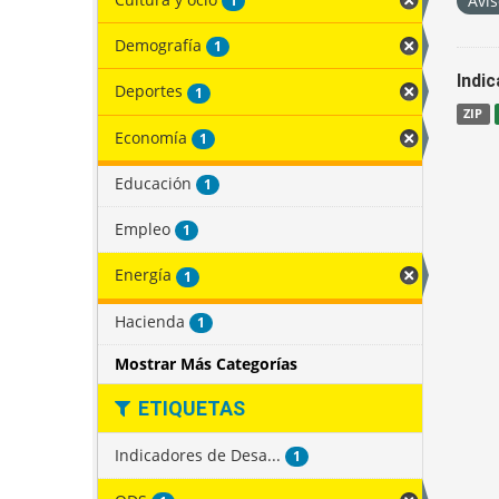
Avis
1
Demografía
1
Indi
Deportes
1
ZIP
Economía
1
Educación
1
Empleo
1
Energía
1
Hacienda
1
Mostrar Más Categorías
ETIQUETAS
Indicadores de Desa...
1