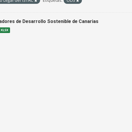
o Legal del ISTAC
Etiquetas:
ODS
cadores de Desarrollo Sostenible de Canarias
XLSX