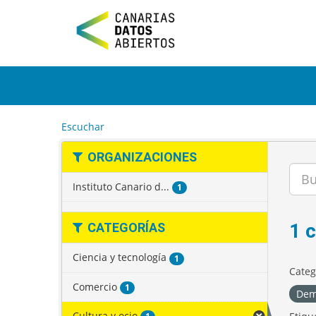
I
r
a
l
c
o
n
t
e
Escuchar
n
i
ORGANIZACIONES
d
o
Instituto Canario d...
1
1 
CATEGORÍAS
Ciencia y tecnología
1
Categ
Comercio
1
Dem
Cultura y ocio