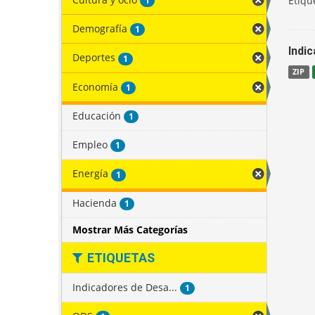
Etiqu
1
Demografía
1
Indi
Deportes
1
ZIP
Economía
1
Educación
1
Empleo
1
Energía
1
Hacienda
1
Mostrar Más Categorías
ETIQUETAS
Indicadores de Desa...
1