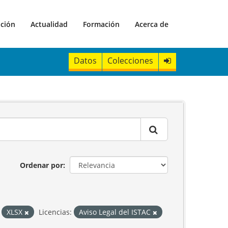
ación
Actualidad
Formación
Acerca de
Datos
Colecciones
Ordenar por
XLSX
Licencias:
Aviso Legal del ISTAC