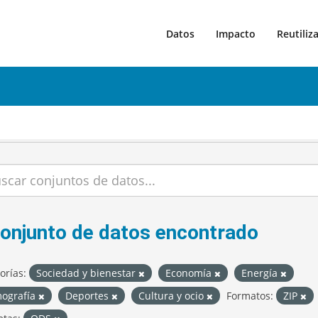
Datos
Impacto
Reutiliz
conjunto de datos encontrado
orías:
Sociedad y bienestar
Economía
Energía
ografía
Deportes
Cultura y ocio
Formatos:
ZIP