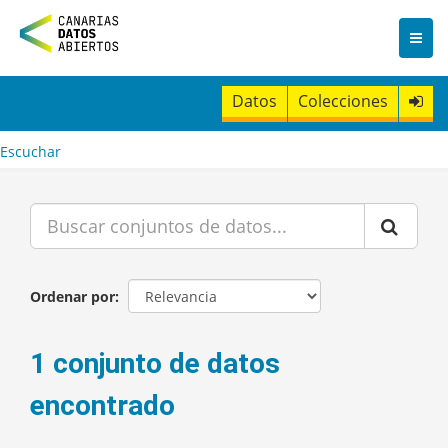
I
r
a
l
c
Datos
Colecciones
o
n
t
Escuchar
e
n
i
d
o
Ordenar por
1 conjunto de datos
encontrado