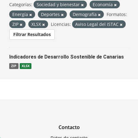
Categorías:
Sociedad y bienestar
Economía
Energía
Deportes
Demografía
Formatos:
ZIP
XLSX
Licencias:
Aviso Legal del ISTAC
Filtrar Resultados
Indicadores de Desarrollo Sostenible de Canarias
ZIP
XLSX
Contacto
Datos de contacto