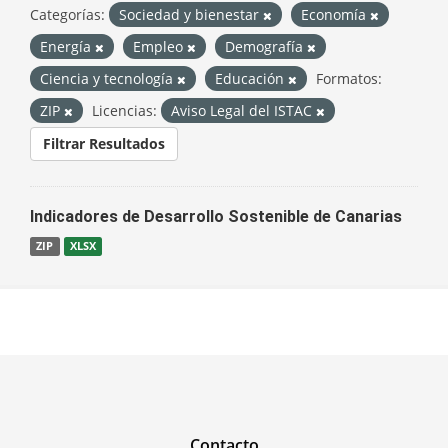
Categorías:
Sociedad y bienestar
Economía
Energía
Empleo
Demografía
Ciencia y tecnología
Educación
Formatos:
ZIP
Licencias:
Aviso Legal del ISTAC
Filtrar Resultados
Indicadores de Desarrollo Sostenible de Canarias
ZIP
XLSX
Contacto