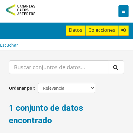
I
r
a
l
c
Datos
Colecciones
o
n
t
Escuchar
e
n
i
d
o
Ordenar por
1 conjunto de datos
encontrado