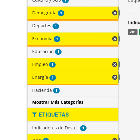
Etiqu
1
Demografía
1
Indi
Deportes
1
ZIP
Economía
1
Educación
1
Empleo
1
Energía
1
Hacienda
1
Mostrar Más Categorías
ETIQUETAS
Indicadores de Desa...
1