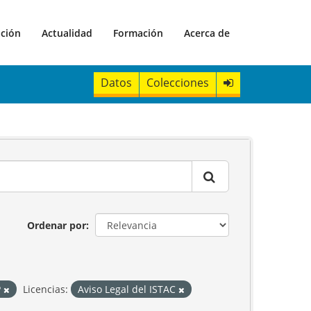
ación
Actualidad
Formación
Acerca de
Datos
Colecciones
Ordenar por
P
Licencias:
Aviso Legal del ISTAC