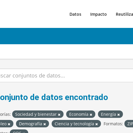
Datos
Impacto
Reutiliz
conjunto de datos encontrado
orías:
Sociedad y bienestar
Economía
Energía
leo
Demografía
Ciencia y tecnología
Formatos:
ZI