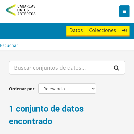
I
r
a
l
c
Datos
Colecciones
o
n
t
Escuchar
e
n
i
d
o
Ordenar por
1 conjunto de datos
encontrado