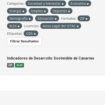
Categorías:
Sociedad y bienestar
Economía
Energía
Empleo
Deportes
Demografía
Educación
Formatos:
ZIP
XLSX
Licencias:
Aviso Legal del ISTAC
Etiquetas:
ODS
Filtrar Resultados
Indicadores de Desarrollo Sostenible de Canarias
ZIP
XLSX