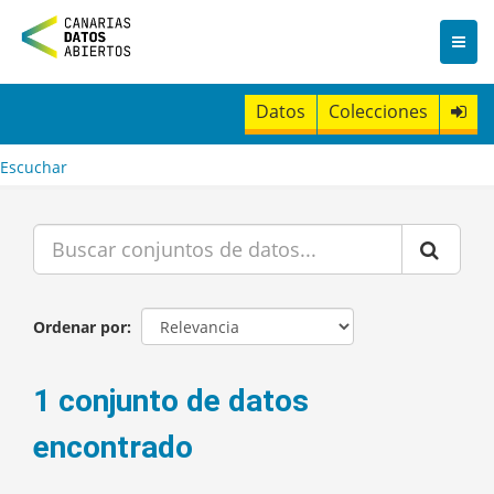
I
r
a
l
c
Datos
Colecciones
o
n
t
Escuchar
e
n
i
d
o
Ordenar por
1 conjunto de datos
encontrado