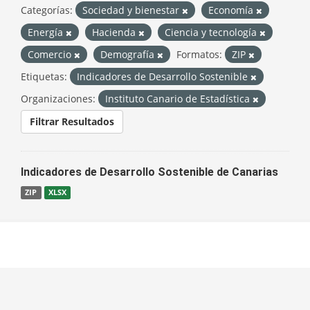
Categorías:
Sociedad y bienestar
Economía
Energía
Hacienda
Ciencia y tecnología
Comercio
Demografía
Formatos:
ZIP
Etiquetas:
Indicadores de Desarrollo Sostenible
Organizaciones:
Instituto Canario de Estadística
Filtrar Resultados
Indicadores de Desarrollo Sostenible de Canarias
ZIP
XLSX