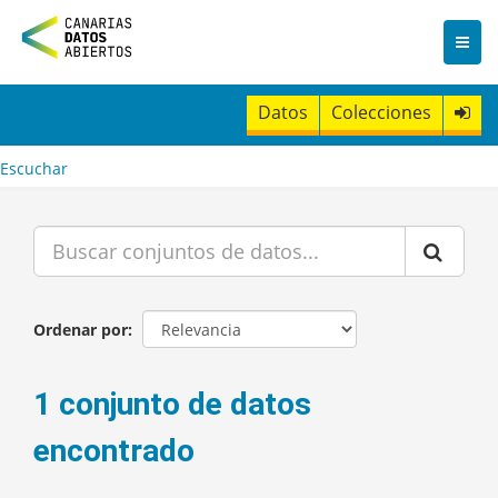
I
r
a
l
c
Datos
Colecciones
o
n
t
Escuchar
e
n
i
d
o
Ordenar por
1 conjunto de datos
encontrado