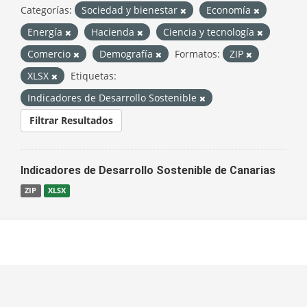
Categorías:
Sociedad y bienestar
Economía
Energía
Hacienda
Ciencia y tecnología
Comercio
Demografía
Formatos:
ZIP
XLSX
Etiquetas:
Indicadores de Desarrollo Sostenible
Filtrar Resultados
Indicadores de Desarrollo Sostenible de Canarias
ZIP
XLSX