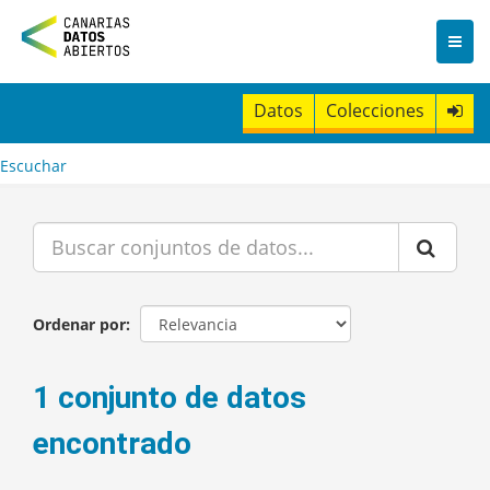
I
r
a
l
c
Datos
Colecciones
o
n
t
Escuchar
e
n
i
d
o
Ordenar por
1 conjunto de datos
encontrado