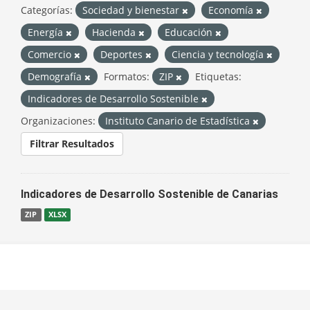
Categorías:
Sociedad y bienestar
Economía
Energía
Hacienda
Educación
Comercio
Deportes
Ciencia y tecnología
Demografía
Formatos:
ZIP
Etiquetas:
Indicadores de Desarrollo Sostenible
Organizaciones:
Instituto Canario de Estadística
Filtrar Resultados
Indicadores de Desarrollo Sostenible de Canarias
ZIP
XLSX