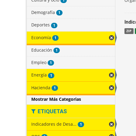
Organ
1
Demografía
1
Indi
Deportes
1
ZIP
Economía
1
Educación
1
Empleo
1
Energía
1
Hacienda
1
Mostrar Más Categorias
ETIQUETAS
Indicadores de Desa...
1