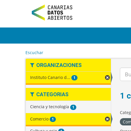
I
r
a
l
c
o
n
t
e
Escuchar
n
i
ORGANIZACIONES
d
o
Instituto Canario d...
1
1 
CATEGORIAS
Ciencia y tecnología
1
Categ
Comercio
1
Com
Cultura y ocio