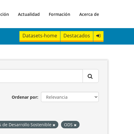
ación
Actualidad
Formación
Acerca de
Datasets-home
Destacados
Ordenar por
s de Desarrollo Sostenible
ODS