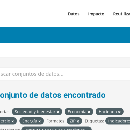
Datos
Impacto
Reutiliz
conjunto de datos encontrado
orias:
Sociedad y bienestar
Economía
Hacienda
ercio
Energía
Formatos:
ZIP
Etiquetas:
Indicadore