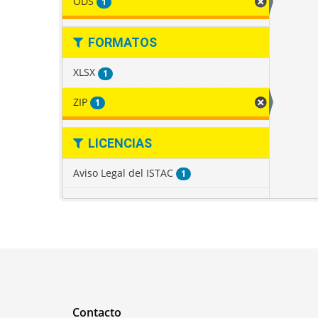
ODS
1
FORMATOS
XLSX
1
ZIP
1
LICENCIAS
Aviso Legal del ISTAC
1
Contacto