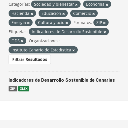
Categorías:
Sociedad y bienestar
Economía
Hacienda
Educación
Comercio
Energía
Cultura y ocio
Formatos:
ZIP
Etiquetas:
Indicadores de Desarrollo Sostenible
ODS
Organizaciones:
Instituto Canario de Estadística
Filtrar Resultados
Indicadores de Desarrollo Sostenible de Canarias
ZIP
XLSX