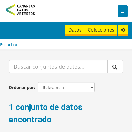
I
r
a
l
c
Datos
Colecciones
o
n
t
Escuchar
e
n
i
d
o
Ordenar por
1 conjunto de datos
encontrado