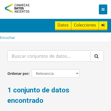
I
r
a
l
c
Datos
Colecciones
o
n
t
Escuchar
e
n
i
d
o
Ordenar por
1 conjunto de datos
encontrado