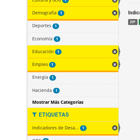
1
Demografía
Indi
1
ZIP
Deportes
1
Economía
1
Educación
1
Empleo
1
Energía
1
Hacienda
1
Mostrar Más Categorías
ETIQUETAS
Indicadores de Desa...
1