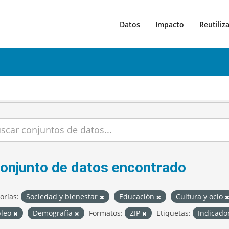
Datos
Impacto
Reutiliz
conjunto de datos encontrado
orías:
Sociedad y bienestar
Educación
Cultura y ocio
leo
Demografía
Formatos:
ZIP
Etiquetas:
Indicado