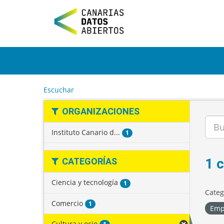
I
r
a
l
c
o
n
t
e
Escuchar
n
i
ORGANIZACIONES
d
o
Instituto Canario d...
1
1 
CATEGORÍAS
Ciencia y tecnología
1
Categ
Comercio
1
Emp
Cultura y ocio