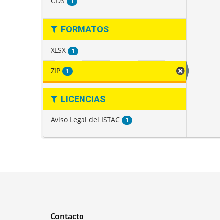
ODS
1
FORMATOS
XLSX
1
ZIP
1
LICENCIAS
Aviso Legal del ISTAC
1
Contacto