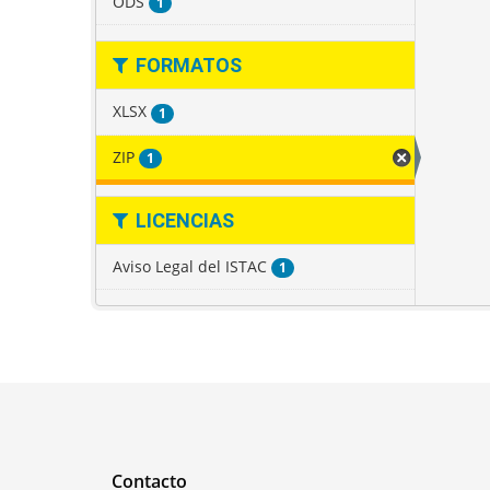
ODS
1
FORMATOS
XLSX
1
ZIP
1
LICENCIAS
Aviso Legal del ISTAC
1
Contacto