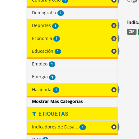
Organ
1
Demografía
1
Indi
Deportes
1
ZIP
Economía
1
Educación
1
Empleo
1
Energía
1
Hacienda
1
Mostrar Más Categorías
ETIQUETAS
Indicadores de Desa...
1