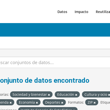
Datos
Impacto
Reutiliz
conjunto de datos encontrado
orías:
Sociedad y bienestar
Educación
Cultura y ocio
ienda
Economía
Deportes
Formatos:
ZIP
Etiqu