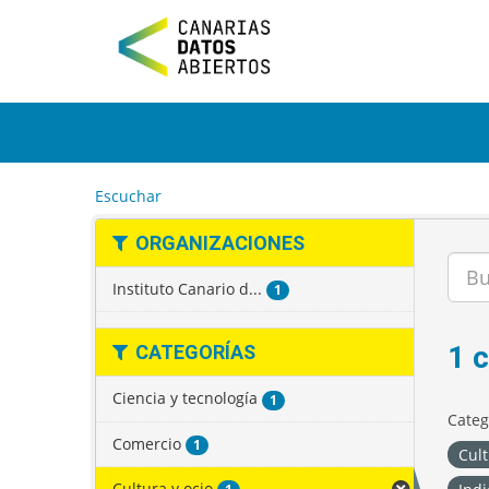
I
r
a
l
c
o
n
t
e
Escuchar
n
i
ORGANIZACIONES
d
o
Instituto Canario d...
1
1 
CATEGORÍAS
Ciencia y tecnología
1
Categ
Comercio
1
Cult
Cultura y ocio