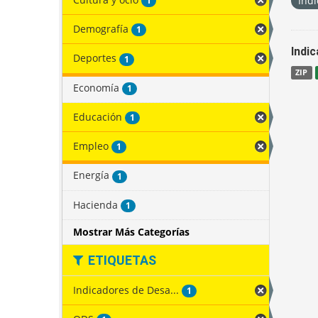
Indi
1
Demografía
1
Indi
Deportes
1
ZIP
Economía
1
Educación
1
Empleo
1
Energía
1
Hacienda
1
Mostrar Más Categorías
ETIQUETAS
Indicadores de Desa...
1