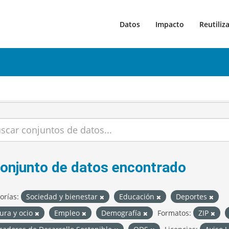
Datos
Impacto
Reutiliz
conjunto de datos encontrado
orías:
Sociedad y bienestar
Educación
Deportes
ura y ocio
Empleo
Demografía
Formatos:
ZIP