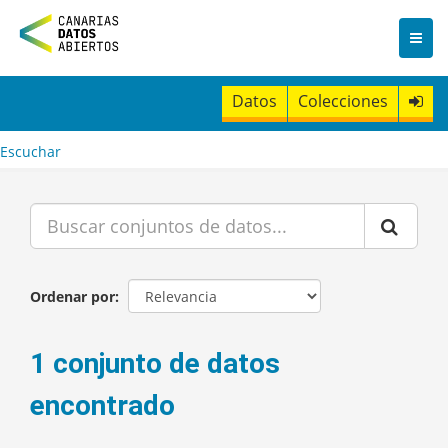
I
r
a
l
c
Datos
Colecciones
o
n
t
Escuchar
e
n
i
d
o
Ordenar por
1 conjunto de datos
encontrado