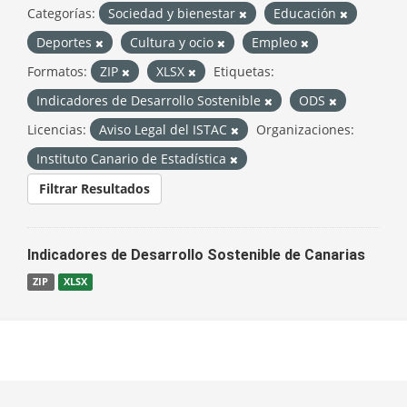
Categorías:
Sociedad y bienestar
Educación
Deportes
Cultura y ocio
Empleo
Formatos:
ZIP
XLSX
Etiquetas:
Indicadores de Desarrollo Sostenible
ODS
Licencias:
Aviso Legal del ISTAC
Organizaciones:
Instituto Canario de Estadística
Filtrar Resultados
Indicadores de Desarrollo Sostenible de Canarias
ZIP
XLSX