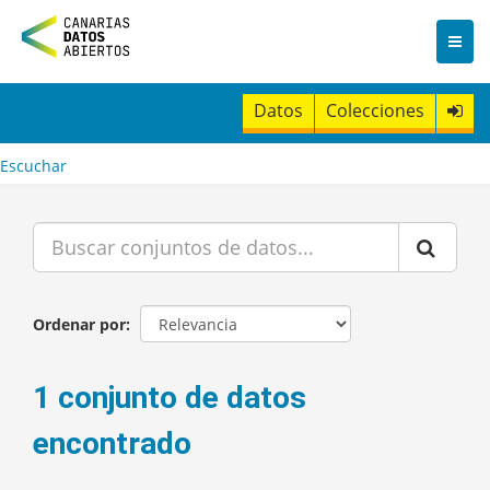
I
r
a
l
c
Datos
Colecciones
o
n
t
Escuchar
e
n
i
d
o
Ordenar por
1 conjunto de datos
encontrado