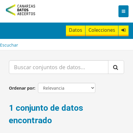
I
r
a
l
c
Datos
Colecciones
o
n
t
Escuchar
e
n
i
d
o
Ordenar por
1 conjunto de datos
encontrado