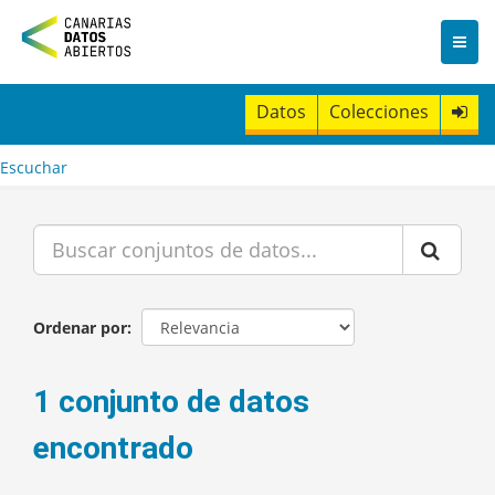
I
r
a
l
c
Datos
Colecciones
o
n
t
Escuchar
e
n
i
d
o
Ordenar por
1 conjunto de datos
encontrado