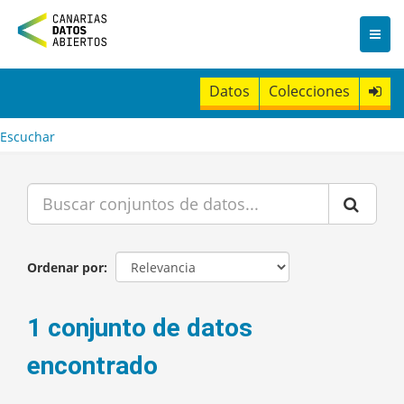
I
r
a
l
c
Datos
Colecciones
o
n
t
Escuchar
e
n
i
d
o
Ordenar por
1 conjunto de datos
encontrado