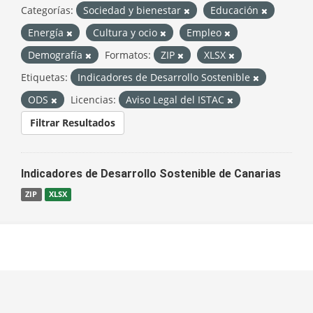
Categorías:
Sociedad y bienestar
Educación
Energía
Cultura y ocio
Empleo
Demografía
Formatos:
ZIP
XLSX
Etiquetas:
Indicadores de Desarrollo Sostenible
ODS
Licencias:
Aviso Legal del ISTAC
Filtrar Resultados
Indicadores de Desarrollo Sostenible de Canarias
ZIP
XLSX