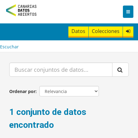
I
r
a
l
c
Datos
Colecciones
o
n
t
Escuchar
e
n
i
d
o
Ordenar por
1 conjunto de datos
encontrado