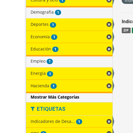
Indi
1
Demografía
1
Indi
Deportes
1
ZIP
Economía
1
Educación
1
Empleo
1
Energía
1
Hacienda
1
Mostrar Más Categorías
ETIQUETAS
Indicadores de Desa...
1