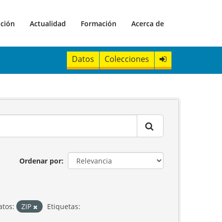
ación
Actualidad
Formación
Acerca de
Datos
Colecciones
Ordenar por
tos:
ZIP
Etiquetas: