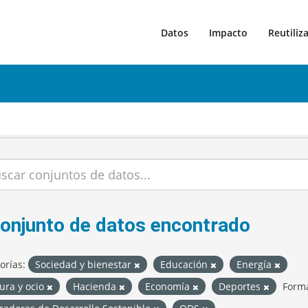
Datos
Impacto
Reutiliz
conjunto de datos encontrado
orías:
Sociedad y bienestar
Educación
Energía
ura y ocio
Hacienda
Economía
Deportes
Forma