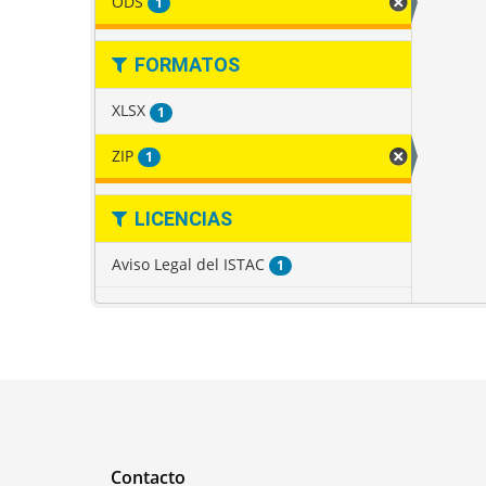
ODS
1
FORMATOS
XLSX
1
ZIP
1
LICENCIAS
Aviso Legal del ISTAC
1
Contacto