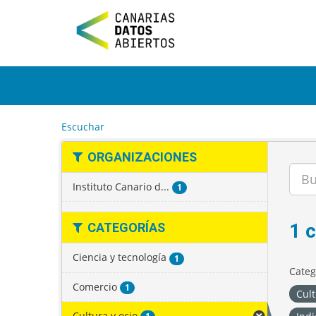
I
r
a
l
c
o
n
t
e
Escuchar
n
i
ORGANIZACIONES
d
o
Instituto Canario d...
1
1 
CATEGORÍAS
Ciencia y tecnología
1
Categ
Comercio
1
Cult
Cultura y ocio