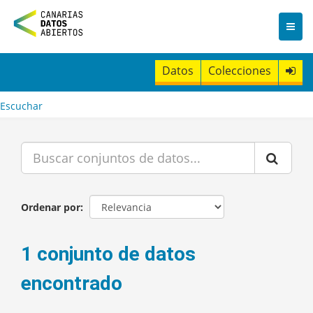
I
r
a
l
c
Datos
Colecciones
o
n
t
Escuchar
e
n
i
d
o
Ordenar por
1 conjunto de datos
encontrado