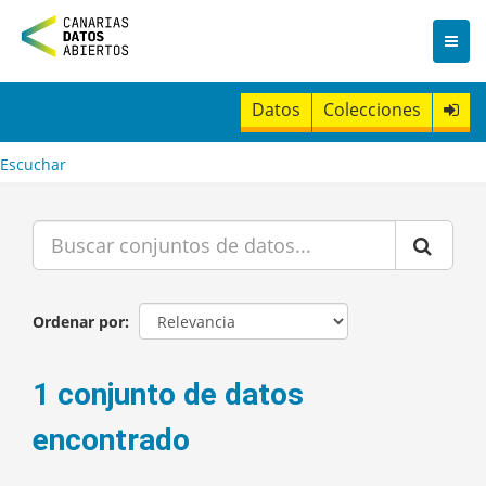
I
r
a
l
c
Datos
Colecciones
o
n
t
Escuchar
e
n
i
d
o
Ordenar por
1 conjunto de datos
encontrado