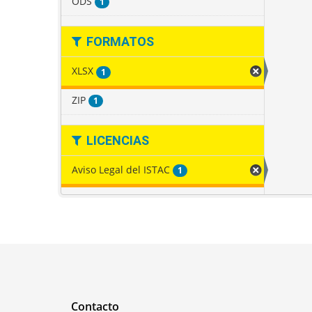
ODS
1
FORMATOS
XLSX
1
ZIP
1
LICENCIAS
Aviso Legal del ISTAC
1
Contacto