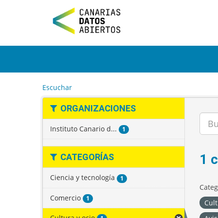
I
r
a
l
c
o
n
t
e
Escuchar
n
i
ORGANIZACIONES
d
o
Instituto Canario d...
1
1 
CATEGORÍAS
Ciencia y tecnología
1
Categ
Comercio
1
Cult
Cultura y ocio