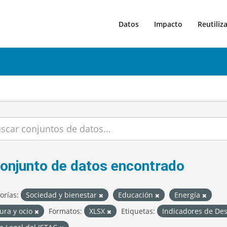
Datos
Impacto
Reutiliz
conjunto de datos encontrado
orías:
Sociedad y bienestar
Educación
Energía
ura y ocio
Formatos:
XLSX
Etiquetas:
Indicadores de Des