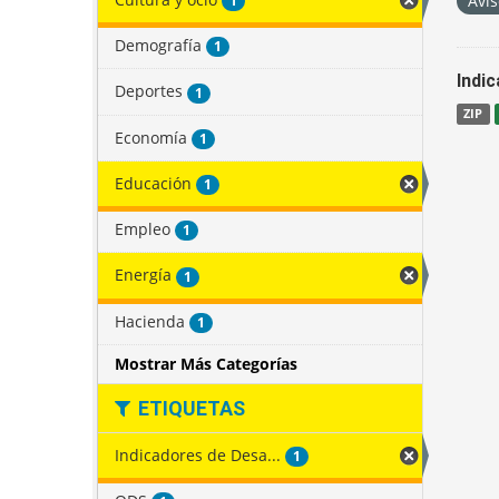
Avis
1
Demografía
1
Indi
Deportes
1
ZIP
Economía
1
Educación
1
Empleo
1
Energía
1
Hacienda
1
Mostrar Más Categorías
ETIQUETAS
Indicadores de Desa...
1