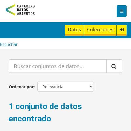
I
r
a
l
c
Datos
Colecciones
o
n
t
Escuchar
e
n
i
d
o
Ordenar por
1 conjunto de datos
encontrado