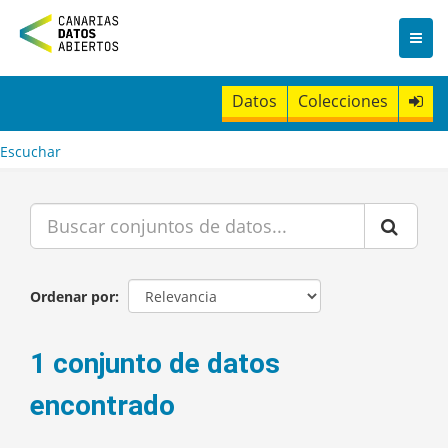
I
r
a
l
c
Datos
Colecciones
o
n
t
Escuchar
e
n
i
d
o
Ordenar por
1 conjunto de datos
encontrado