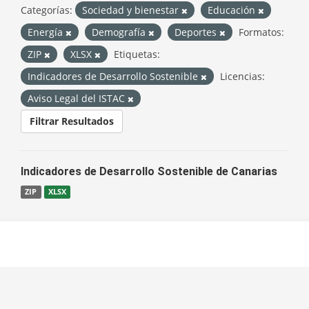
Categorías:
Sociedad y bienestar
Educación
Energía
Demografía
Deportes
Formatos:
ZIP
XLSX
Etiquetas:
Indicadores de Desarrollo Sostenible
Licencias:
Aviso Legal del ISTAC
Filtrar Resultados
Indicadores de Desarrollo Sostenible de Canarias
ZIP
XLSX