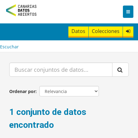
I
r
a
l
c
Datos
Colecciones
o
n
t
Escuchar
e
n
i
d
o
Ordenar por
1 conjunto de datos
encontrado