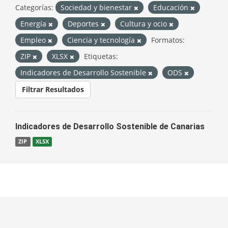
Categorías:
Sociedad y bienestar
Educación
Energía
Deportes
Cultura y ocio
Empleo
Ciencia y tecnología
Formatos:
ZIP
XLSX
Etiquetas:
Indicadores de Desarrollo Sostenible
ODS
Filtrar Resultados
Indicadores de Desarrollo Sostenible de Canarias
ZIP
XLSX