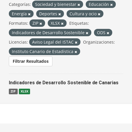
Categorías:
Sociedad y bienestar
Educación
Energía
Deportes
Cultura y ocio
Formatos:
ZIP
XLSX
Etiquetas:
Indicadores de Desarrollo Sostenible
ODS
Licencias:
Aviso Legal del ISTAC
Organizaciones:
Instituto Canario de Estadística
Filtrar Resultados
Indicadores de Desarrollo Sostenible de Canarias
ZIP
XLSX