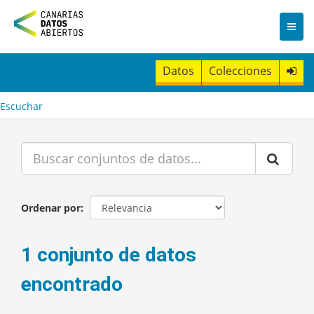
I
r
a
l
c
Datos
Colecciones
o
n
t
Escuchar
e
n
i
d
o
Ordenar por
1 conjunto de datos
encontrado