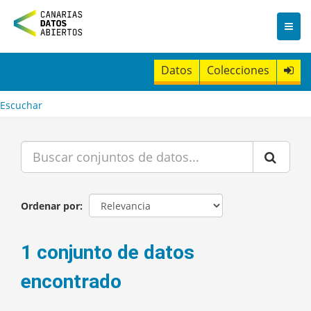
I
r
a
l
c
Datos
Colecciones
o
n
t
Escuchar
e
n
i
d
o
Ordenar por
1 conjunto de datos
encontrado