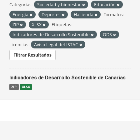
Categorías:
Sociedad y bienestar
Educación
Energía
Deportes
Hacienda
Formatos:
ZIP
XLSX
Etiquetas:
Indicadores de Desarrollo Sostenible
ODS
Licencias:
Aviso Legal del ISTAC
Filtrar Resultados
Indicadores de Desarrollo Sostenible de Canarias
ZIP
XLSX