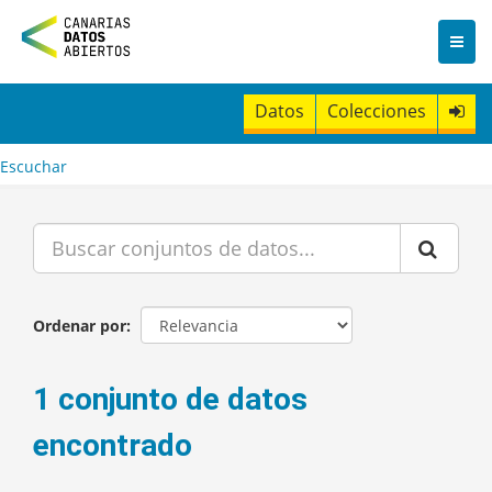
I
r
a
l
c
Datos
Colecciones
o
n
t
Escuchar
e
n
i
d
o
Ordenar por
1 conjunto de datos
encontrado