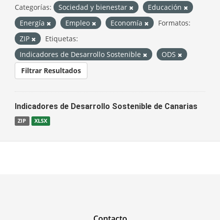
Categorías:
Sociedad y bienestar
Educación
Energía
Empleo
Economía
Formatos:
ZIP
Etiquetas:
Indicadores de Desarrollo Sostenible
ODS
Filtrar Resultados
Indicadores de Desarrollo Sostenible de Canarias
ZIP
XLSX
Contacto