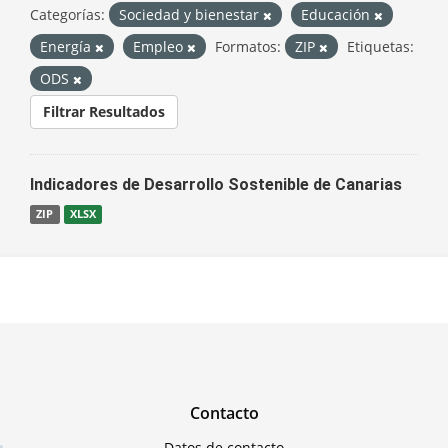
Categorías:
Sociedad y bienestar
Educación
Energía
Empleo
Formatos:
ZIP
Etiquetas:
ODS
Filtrar Resultados
Indicadores de Desarrollo Sostenible de Canarias
ZIP
XLSX
Contacto
Datos de contacto