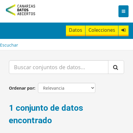
I
r
a
l
c
Datos
Colecciones
o
n
t
Escuchar
e
n
i
d
o
Ordenar por
1 conjunto de datos
encontrado