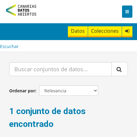
I
r
a
l
c
Datos
Colecciones
o
n
t
Escuchar
e
n
i
d
o
Ordenar por
1 conjunto de datos
encontrado