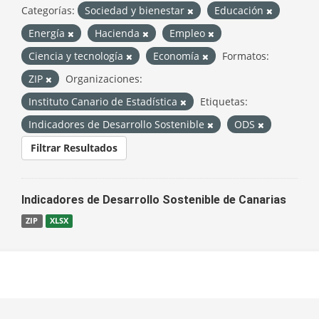
Categorías:
Sociedad y bienestar
Educación
Energía
Hacienda
Empleo
Ciencia y tecnología
Economía
Formatos:
ZIP
Organizaciones:
Instituto Canario de Estadística
Etiquetas:
Indicadores de Desarrollo Sostenible
ODS
Filtrar Resultados
Indicadores de Desarrollo Sostenible de Canarias
ZIP
XLSX