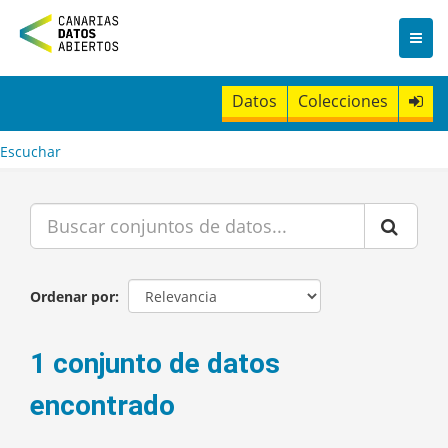
I
r
a
l
c
Datos
Colecciones
o
n
t
Escuchar
e
n
i
d
o
Ordenar por
1 conjunto de datos
encontrado