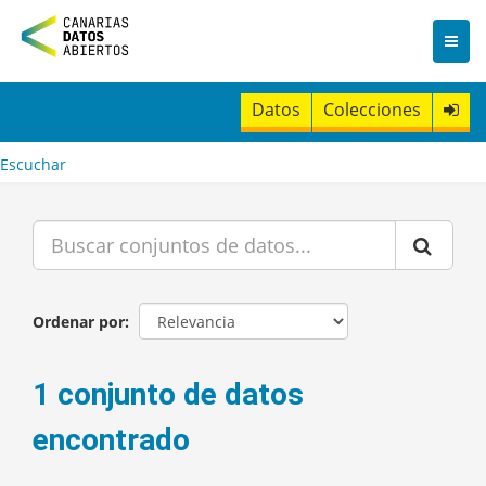
I
r
a
l
c
Datos
Colecciones
o
n
t
Escuchar
e
n
i
d
o
Ordenar por
1 conjunto de datos
encontrado