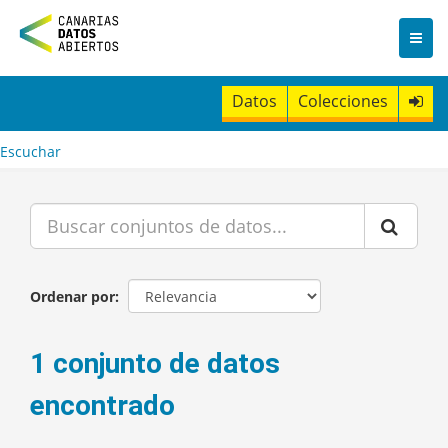
I
r
a
l
c
Datos
Colecciones
o
n
t
Escuchar
e
n
i
d
o
Ordenar por
1 conjunto de datos
encontrado