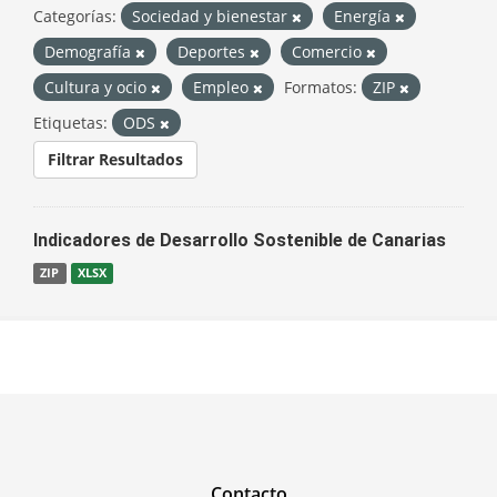
Categorías:
Sociedad y bienestar
Energía
Demografía
Deportes
Comercio
Cultura y ocio
Empleo
Formatos:
ZIP
Etiquetas:
ODS
Filtrar Resultados
Indicadores de Desarrollo Sostenible de Canarias
ZIP
XLSX
Contacto