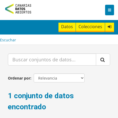
I
r
a
l
c
Datos
Colecciones
o
n
t
Escuchar
e
n
i
d
o
Ordenar por
1 conjunto de datos
encontrado