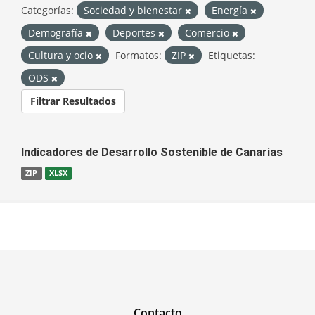
Categorías:
Sociedad y bienestar
Energía
Demografía
Deportes
Comercio
Cultura y ocio
Formatos:
ZIP
Etiquetas:
ODS
Filtrar Resultados
Indicadores de Desarrollo Sostenible de Canarias
ZIP
XLSX
Contacto