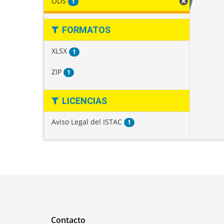
ODS
1
FORMATOS
XLSX
1
ZIP
1
LICENCIAS
Aviso Legal del ISTAC
1
Contacto