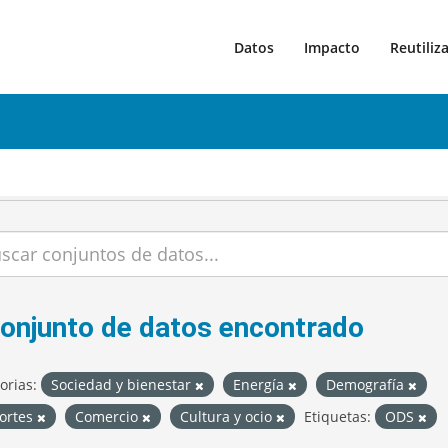
Datos
Impacto
Reutiliz
conjunto de datos encontrado
orias:
Sociedad y bienestar
Energía
Demografía
ortes
Comercio
Cultura y ocio
Etiquetas:
ODS