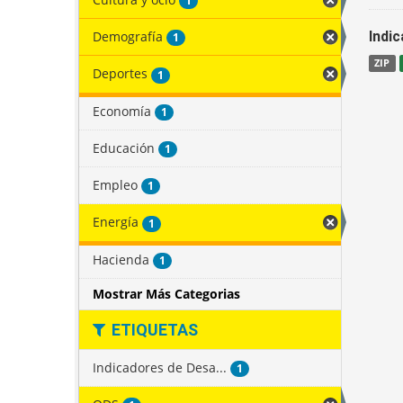
1
Demografía
Indi
1
ZIP
Deportes
1
Economía
1
Educación
1
Empleo
1
Energía
1
Hacienda
1
Mostrar Más Categorias
ETIQUETAS
Indicadores de Desa...
1