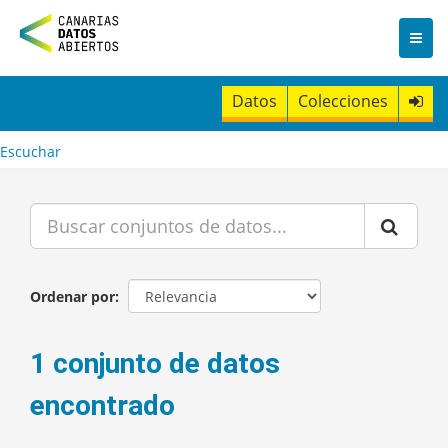
I
r
a
l
c
Datos
Colecciones
o
n
t
Escuchar
e
n
i
d
o
Ordenar por
1 conjunto de datos
encontrado