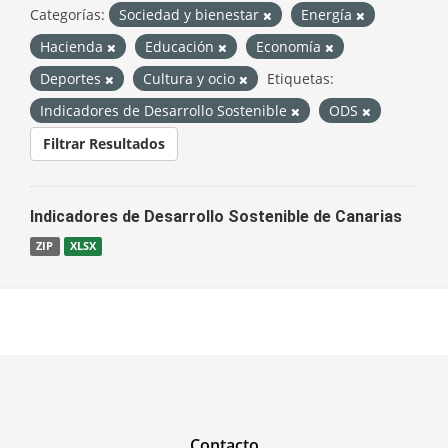
Categorías:
Sociedad y bienestar
Energía
Hacienda
Educación
Economía
Deportes
Cultura y ocio
Etiquetas:
Indicadores de Desarrollo Sostenible
ODS
Filtrar Resultados
Indicadores de Desarrollo Sostenible de Canarias
ZIP
XLSX
Contacto